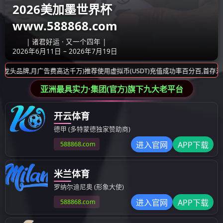
上一篇：
成功案例
下一篇：
成功案例
CONTACT US
联系方式
联系人
王经理
联系电话
18637300467
公司地址
新乡市小店工业区