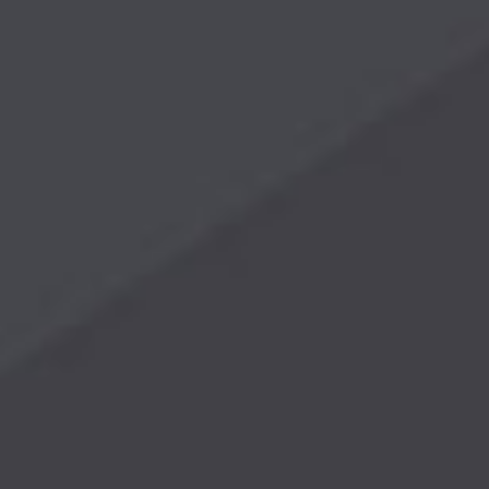
源头厂家 · 支持定制 · 降本增效 · 性价比高
YZS系列振动电机是动力源与振动源结合为一体的激振源，振动电机是
在转子轴两端各安装一组可调偏心块，利用轴及偏心块高速旋转产生的离
心力得到激振力。振动电机的激振力利用率高、能耗小、寿命长、振动电
机的激振力可以无*调节，使用方便，JZO/YZU/YZD/YZS等型号的振动电
机为通用型振动电机。振动电机可以应用于一般振动机械，如：振动破碎
18637300467
机、振动筛分机、振动打包机、振动落砂机、振动造型机、振动打桩机、
振动提升机、振动充填机、料仓的振动破拱闭塞装置等等。广泛的应用在
水电建设、火力发电、建筑、建材、化工、采矿、煤炭、冶金、轻工等工
业部门。 YZS型产品组成1、 激振力与出力配合适当，机体质量轻、体
产品描述
积小。2、 因利用平稳的回转产生振动，噪声低。3、全封闭结构，可在任
何无防爆要求的粉尘条件下工作。4、设计合理，使用寿命长。5、只需调
节两端外侧的偏心块，使之于内侧偏心块形成一定的夹角，就可以无*调整
YZS系列振动电机是动力源与振动源结合为一体的激振源，振
激振力。6、可多机组合成各种振动形式，以完成各种作业要求。7、机种
丰富，规格齐全，能满足各类振动机械的工作需要。1、常用电压为
动电机是在转子轴两端各安装一组可调偏心块，利用轴及偏心块
380V，如需其他类型电压请注明。2、设备基础采用地脚螺栓固定结构；
高速旋转产生的离心力得到激振力。振动电机的激振力利用率